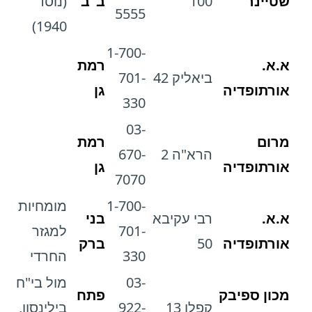
שטיינר
100
ב"ב
(נוסד
5555
1940)
1-700-
א.א.
רמת
ביאליק 42
701-
אורתופדיה
גן
330
03-
מרום
רמת
הרא"ה 2
670-
אורתופדיה
גן
7070
1-700-
מומחיות
א.א.
רבי עקיבא
בני
701-
למגזר
אורתופדיה
50
ברק
330
החרדי
03-
מול בי"ח
מכון ספיבק
פתח
קפלן 13
922-
בילינסון,