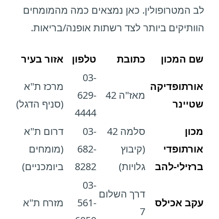
לב המטרופולין. כאן נמצאים כמה מהמומחים
הוותיקים ביותר לצד רשתות אופנה/בריאות.
שם המכון
כתובת
טלפון
אזור בעיר
03-
אורתופדיקה
מרכז ת"א
מאז"ה 42
629-
שטיינר
(סניף הדגל)
4444
מכון
סלמה 42
03-
דרום ת"א
אורתופדי
(קיבוץ
682-
(מומחים
ברזילי-להב
גלויות)
8282
ביומכניים)
03-
דרך השלום
עקב אכילס
561-
מזרח ת"א
7