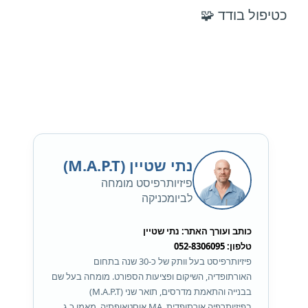
כטיפול בודד 🧩
נתי שטיין (M.A.P.T)
פיזיותרפיסט מומחה
לביומכניקה
כותב ועורך האתר: נתי שטיין
טלפון: 052-8306095
פיזיותרפיסט בעל וותק של כ-30 שנה בתחום
האורתופדיה, השיקום ופציעות הספורט. מומחה בעל שם
בבנייה והתאמת מדרסים, תואר שני (M.A.P.T)
בפיזיותרפיה אורתופדית, MA אוסטאופתיה, מאמן כ.ג