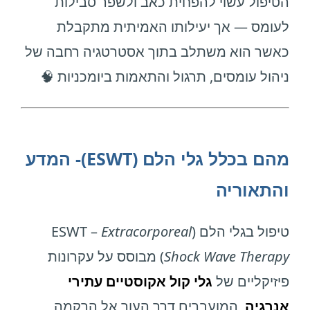
הטיפול עשוי להפחית כאב ולשפר סבילות
לעומס — אך יעילותו האמיתית מתקבלת
כאשר הוא משתלב בתוך אסטרטגיה רחבה של
ניהול עומסים, תרגול והתאמות ביומכניות 🧠
מהם בכלל גלי הלם (ESWT)- המדע
והתאוריה
טיפול בגלי הלם (ESWT –
Extracorporeal
Shock Wave Therapy
) מבוסס על עקרונות
פיזיקליים של
גלי קול אקוסטיים עתירי
אנרגיה
, המועברים דרך העור אל הרקמה