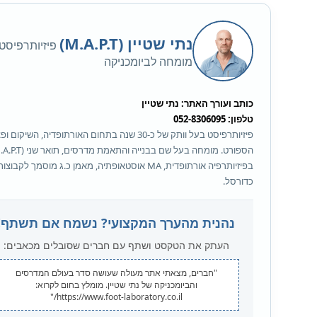
נתי שטיין (M.A.P.T)
פיזיותרפיסט
מומחה לביומכניקה
כותב ועורך האתר: נתי שטיין
טלפון: 052-8306095
פיזיותרפיסט בעל וותק של כ-30 שנה בתחום האורתופדיה, השיקום
בפיזיותרפיה אורתופדית, MA אוסטאופתיה, מאמן כ.ג מוסמך לקבוצו
כדורסל.
נהנית מהערך המקצועי? נשמח אם תשתף!
העתק את הטקסט ושתף עם חברים שסובלים מכאבים:
"חברים, מצאתי אתר מעולה שעושה סדר בעולם המדרסים
והביומכניקה של נתי שטיין. מומלץ בחום לקרוא:
https://www.foot-laboratory.co.il/"