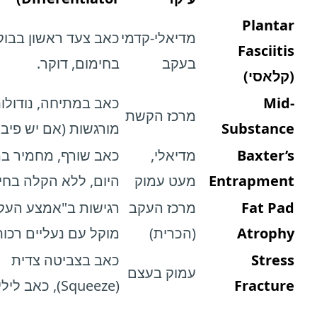
Plantar
מדיאלי-קדמי
כאב צעד ראשון בבוק
Fasciitis
בעקב
בחימום, דוקר.
(קלאסי)
Mid-
כאב במתיחה, נודולו
מרכז הקשת
Substance
מורגשות (אם יש פיבר
Baxter’s
מדיאלי,
כאב שורף, מחמיר ב
Entrapment
מעט עמוק
היום, ללא הקלה בחי
Fat Pad
מרכז העקב
רגישות ב"אמצע העק
Atrophy
(הכרית)
מוקל עם נעליים רכות
Stress
כאב בצביטה צדית
עמוק בעצם
Fracture
(Squeeze), כאב לילי.