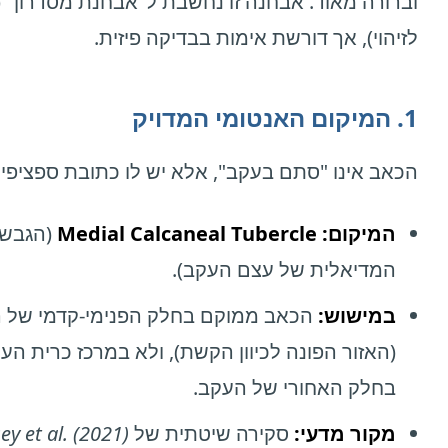
וברורה מאוד. אבחנה זו נחשבת ל"אבחנת מסדרון" 
לזיהוי), אך דורשת אימות בבדיקה פיזית.
1. המיקום האנטומי המדויק
הכאב אינו "סתם בעקב", אלא יש לו כתובת ספציפית
המיקום:
Medial Calcaneal Tubercle
(הגבשו
המדיאלית של עצם העקב).
במישוש:
הכאב ממוקם בחלק הפנימי-קדמי של 
(האזור הפונה לכיוון הקשת), ולא במרכז כרית הע
בחלק האחורי של העקב.
מקור מדעי:
סקירה שיטתית של
ey et al. (2021)