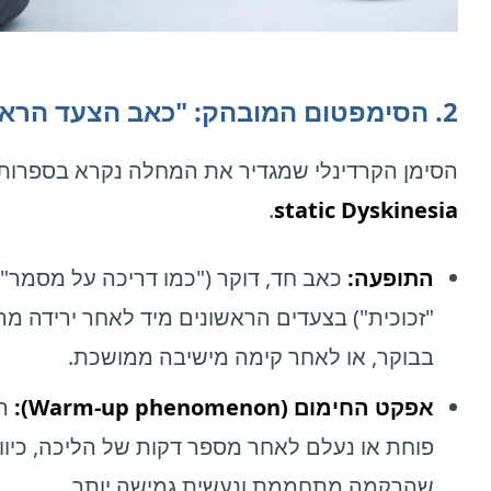
2. הסימפטום המובהק: "כאב הצעד הראשון"
הסימן הקרדינלי שמגדיר את המחלה נקרא בספרות
.
static Dyskinesia
התופעה:
כאב חד, דוקר ("כמו דריכה על מסמר" 
"זכוכית") בצעדים הראשונים מיד לאחר ירידה מ
בבוקר, או לאחר קימה מישיבה ממושכת.
אפקט החימום (Warm-up phenomenon):
ה
פוחת או נעלם לאחר מספר דקות של הליכה, כיוון
שהרקמה מתחממת ונעשית גמישה יותר.