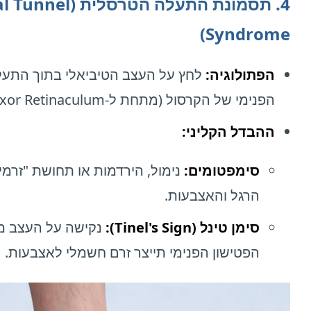
4. תסמונת התעלה הטרסלית 
Syndrome)
הפתולוגיה:
לחץ על העצב הטיביאלי בתוך התעל
הפנימי של הקרסול (מתחת ל-Flexor Retinaculum).
ההבדל הקליני:
סימפטומים:
נימול, הירדמות או תחושת "זרמי
הרגל והאצבעות.
סימן טינל (Tinel's Sign):
נקישה על העצב מ
הפטישון הפנימי תייצר זרם חשמלי לאצבעות.