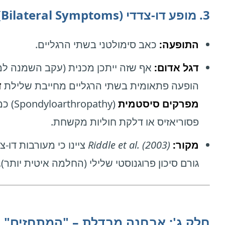
3. מופע דו-צדדי (Bilateral Symptoms)
התופעה:
כאב סימולטני בשתי הרגליים.
דגל אדום:
אף שזה ייתכן מכנית (עקב השמנה למ
הופעה פתאומית בשתי הרגליים מחייבת שלילת
ד
מפרקים סיסטמית
(ondyloarthropathy
פסוריאזיס או דלקת חוליות מקשחת.
מקור:
Riddle et al. (2003)
ציינו כי מעורבות דו-צ
גורם סיכון פרוגנוסטי שלילי (החלמה איטית יותר).
חלק ג': אבחנה מבדלת – "המתחזים"