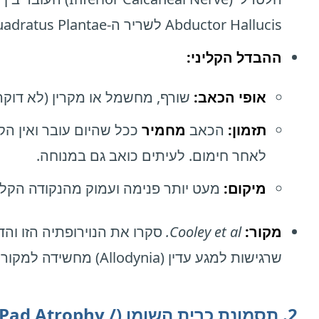
Abductor Hallucis לשריר ה-Quadratus Plantae.
ההבדל הקליני:
אופי הכאב:
שורף, מחשמל או מקרין (לא דוקר)
תזמון:
הכאב
מחמיר
ככל שהיום עובר ואין הק
לאחר חימום. לעיתים כואב גם במנוחה.
מיקום:
מעט יותר פנימה ועמוק מהנקודה הקל
מקור:
Cooley et al.
סקרו את הנוירופתיה הזו והד
שרגישות למגע עדין (Allodynia) מחשידה למקור עצבי.
2. תסמונת כרית השומן (d Atrophy