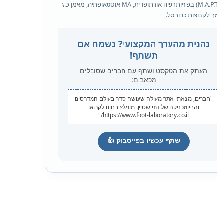
שני (M.A.P.T) בפיזיותרפיה אורתופדית, MA אוסטאופתיה, מאמן כ.ג
 לקבוצות כדורסל.
נהנית מהערך המקצועי? נשמח אם
תשתף!
העתק את הטקסט ושתף עם חברים שסובלים
מכאבים:
"חברים, מצאתי אתר מעולה שעושה סדר בעולם המדרסים
והביומכניקה של נתי שטיין. מומלץ בחום לקרוא:
https://www.foot-laboratory.co.il/"
שתף עכשיו בפייסבוק 👍