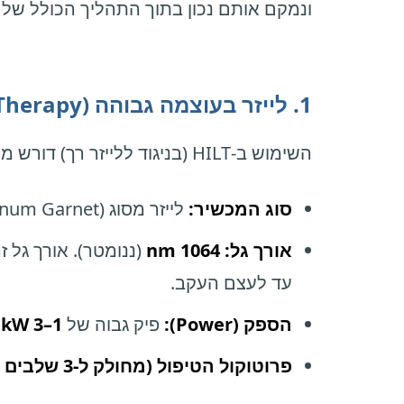
ונמקם אותם נכון בתוך התהליך הכולל של
1. לייזר בעוצמה גבוהה (HILT – High Intensity Laser Therapy)
השימוש ב-HILT (בניגוד ללייזר רך) דורש מיומנות ופרוטוקול מדויק כדי למנוע כוויות ולהשיג חדירה עמוקה לכרית השומן.
סוג המכשיר:
לייזר מסוג
num Garnet).
אורך גל:
1064 nm
עד לעצם העקב.
הספק (Power):
פיק גבוה של
1–3 kW
(
פרוטוקול הטיפול (מחולק ל-3 שלבים במפגש):