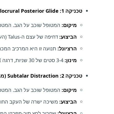
טכניקה 1: Talocrural Posterior Glide (מובליזציה אחורית לקרסול)
מיקום:
המטופל שוכב על הגב. המטפל אוחז בקרסול (Talus) 
הביצוע:
דחיפה של עצם ה-Talus (העצם העליונה בכף הרגל) לכיוון
הרציונל:
תנועה זו היא המרכיב המכני שחסר כדי
מינון:
3-4 סטים של 30 שניות, דרגה III או IV (דרגות עומק גבוהות בסולם Maitland).
טכניקה 2: Subtalar Distraction (מתיחה של מפרק העקב)
מיקום:
המטופל שוכב על הגב. המטפל אוחז בעקב (eus
הביצוע:
משיכה ישרה של העקב החוצ
הרציונל:
שחרור לחץ תוך-מפרקי המא