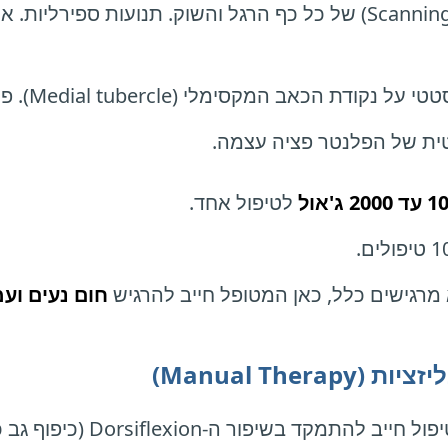
סריקה (Scanning) של כל כף הרגל והשוק. תנועות ספירל
ב המקסימלי (Medial tubercle). פולסים בתדר נמוך. המטרה: שפעול התא.
ית של הפלנטר פציה עצמה.
20 ג'אול
לטיפול אחד.
 מרגישים כלל, כאן המטופל חייב להרגיש
חום נעים ועמ
בשיפור ה-Dorsiflexion (כיפוף גב כף הרגל) דרך המפרק, ולא רק דרך השריר.