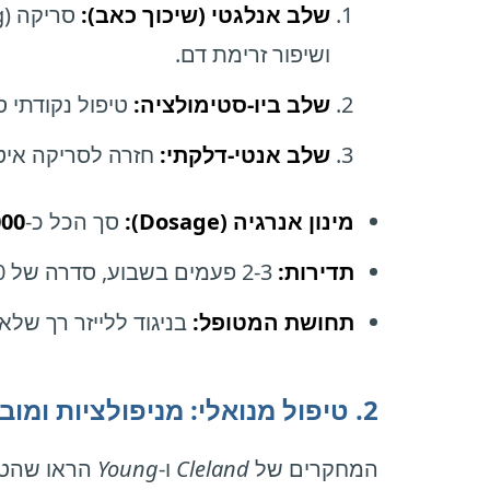
שלב אנלגטי (שיכוך כאב):
ושיפור זרימת דם.
שלב ביו-סטימולציה:
טיפול נקודתי סטטי על נקודת הכא
שלב אנטי-דלקתי:
חזרה לסריקה איט
מינון אנרגיה (Dosage):
סך הכל כ-
1000 עד 00
תדירות:
2-3 פעמים בשבוע, סדרה של 10 טיפולים.
תחושת המטופל:
בניגוד ללייזר רך שלא
2. טיפול מנואלי: מניפולציות ומובליזציות (Manual Therapy)
המחקרים של
Cleland
ו-
Young
הראו שהטיפול חייב להתמקד 