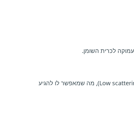
(ננומטר). אורך גל זה קריטי כי הוא חודר עמוק ויש לו פיזור נמוך ברקמה (Low scattering), מה שמאפשר לו להגיע