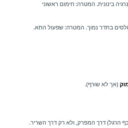
יות. אנרגיה בינונית. המטרה: חימום ראשוני
וק
(אך לא שורף).