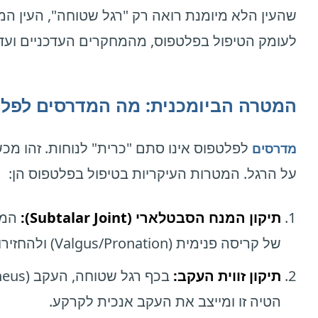
שהעין הלא מיומנת רואה רק "רגל שטוחה", העין המק
לעומק הטיפול בפלטפוס, מהמחקרים העדכניים ועד
המטרה הביומכנית: מה המדרסים לפל
לפלטפוס אינו סתם "כרית" לנוחות. זהו מכש
מדרסים
על הרגל. המטרות העיקריות בטיפול בפלטפוס הן:
תיקון המנח הסבטלארי (Subtalar Joint):
של קריסה פנימית (Valgus/Pronation) ולהחזירו למנח תקין וניטרלי יותר.
תיקון זווית העקב:
הטיה זו ומייצב את העקב אנכית לקרקע.