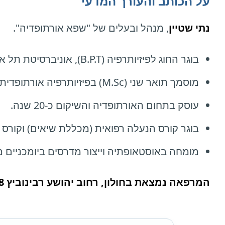
על הכותב והעורך המדעי
נתי שטיין
, מנהל ובעלים של "שפא אורתופדיה".
בוגר החוג לפיזיותרפיה (B.P.T), אוניברסיטת תל אביב (1996).
מוסמך תואר שני (M.Sc) בפיזיותרפיה אורתופדית, אוניברסיטת בן גוריון.
עוסק בתחום האורתופדיה והשיקום כ-20 שנה.
בוגר קורס הנעלה רפואית (מכללת שיאים) וקורס מא
מומחה באוסטאופתיה וייצור מדרסים ביומכניים 
המרפאה נמצאת בחולון, רחוב יהושע רבינוביץ 58.