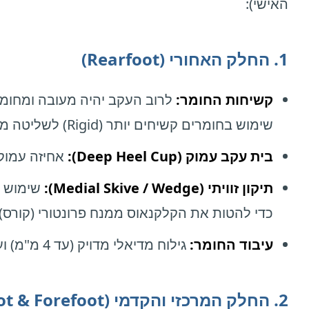
האישי):
1. החלק האחורי (Rearfoot)
קשיחות החומר:
לרוב העקב יהיה מעובה ומחומר 
שימוש בחומרים קשיחים יותר (Rigid) לשליטה מקסימלית.
בית עקב עמוק (Deep Heel Cup):
אחיזה עמוק
תיקון זוויתי (Medial Skive / Wedge):
כדי להטות את הקלקנאוס ממנח פרונטורי (קורס) 
עיבוד החומר:
גילוח מדיאלי מדויק (עד 4 מ"מ) ועיבוי באזורים האסטרטגיים כדי לייצר את המומנט המתקן.
2. החלק המרכזי והקדמי (Midfoot & Forefoot)