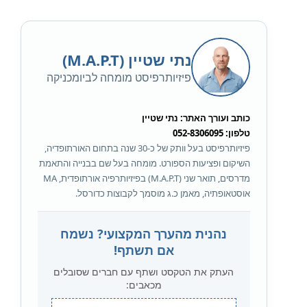
נתי שטיין (M.A.P.T)
פיזיותרפיסט מומחה לביומכניקה
כותב ועורך האתר: נתי שטיין
טלפון: 052-8306095
פיזיותרפיסט בעל וותק של כ-30 שנה בתחום האורתופדיה,
השיקום ופציעות הספורט. מומחה בעל שם בבנייה והתאמת
מדרסים, תואר שני (M.A.P.T) בפיזיותרפיה אורתופדית, MA
אוסטאופתיה, מאמן כ.ג מוסמך לקבוצות כדורסל.
נהנית מהערך המקצועי? נשמח
אם תשתף!
העתק את הטקסט ושתף עם חברים שסובלים
מכאבים: