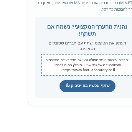
שני (M.A.P.T) בפיזיותרפיה אורתופדית, MA אוסטאופתיה, מאמן כ.ג
 לקבוצות כדורסל.
נהנית מהערך המקצועי? נשמח אם
תשתף!
העתק את הטקסט ושתף עם חברים שסובלים
מכאבים:
"חברים, מצאתי אתר מעולה שעושה סדר בעולם המדרסים
והביומכניקה של נתי שטיין. מומלץ בחום לקרוא:
https://www.foot-laboratory.co.il/"
שתף עכשיו בפייסבוק 👍