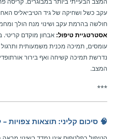
המצב הבעייתי ביותר במבוגרים. קריסה פר
עקב כשל ושחיקה של גיד הטיביאליס האחורי
חולשה בהרמת עקב ושינוי מנח הולך ומחמי
אסטרטגיית טיפול:
אבחון מוקדם קריטי. 
עומסים, תמיכה מכנית משמעותית ותרגול 
נדרשת תמיכה קשיחה ואף בירור אורתופדי
המצב.
***
🧠 סיכום קליני: תוצאות צפויות –
הטיפול בפלטפוס אינו נמדד בשינוי מראה