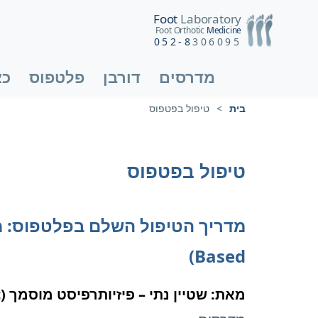
Foot
Laboratory
Foot Orthotic
Medicine
052-8
306095
מדרסים
דורבן
פלטפוס
כא
בית
>
טיפול בפטפוס
טיפול בפטפוס
Based)
מאת: שטיין נתי – פיזיותרפיסט מוסמך (M.Sc), מומחה לביומכניקה וה