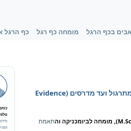
בים בכף הרגל
מומחה כף רגל
כף הרגל א
מדריך הטיפול השלם בפלטפוס: מתרגול ועד מדרסים (Evidence
כותב 
טלפון: 06095
תאמת
ופציע