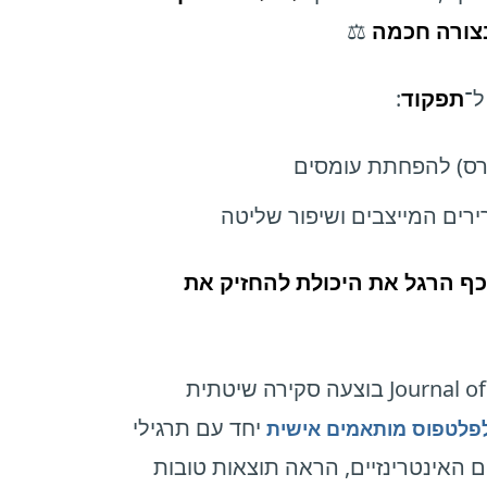
צורה חכמה
⚖️
־
תפקוד
:
דרס) להפחתת עומסים
רים המייצבים ושיפור שליטה
כף הרגל את היכולת להחזיק את
במגזין Journal of Foot and Ankle Research (JFAR) בוצעה סקירה שיטתית
יחד עם תרגילי
פלטפוס מותאמים אישית
Tibialis Posterior והשרירים האינטרינזיים, הראה תוצאות טובות