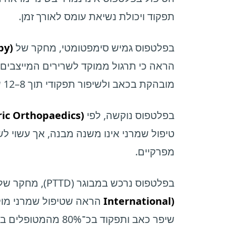
תפקוד ויכולת נשיאת עומס לאורך זמן.
בפלטפוס גמיש סימפטומטי, מחקר של
py)
הראה כי תרגול ממוקד לשרירים המייצבים 
מובהקת בכאב ולשיפור תפקודי תוך 8–12 שבועות – ללא שינוי אנטומי בקשת.
בפלטפוס נוקשה, לפי
ric Orthopaedics)
טיפול שמרני אינו משנה מבנה, אך עשוי ל
מפרקיים.
בפלטפוס נרכש במבוגר (PTTD), מחקר של
International)
הראה שטיפול שמרני מוקד
שיפר כאב ותפקוד בכ־80% מהמטופלים בשלב מוקדם. לעומת זאת,