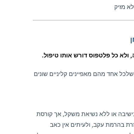
🧩 מה ח

לא כל קריסה של הקשת היא אותה ב
האבחנה בין סוגי הפלטפוס קריטית, משו
המצב הנפוץ ביותר. הקשת נראית תקינ
בעמידה. טווחי התנועה שמורים, 