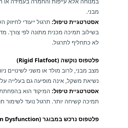
במנוחה אלא עייפות והחמרה בעמידה או ה
מבני.
אסטרטגיית טיפול:
תרגול ייעודי לחיזוק ה
בשילוב תמיכה מכנית מתונה לפי צורך. מ
לא כתחליף לתרגול.
פלטפוס נוקשה (Rigid Flatfoot)
מצב מבני, לרוב מולד או משני לשינויים ני
נשיאת משקל, אינה מופיעה גם בעלייה על ק
אסטרטגיית טיפול:
המיקוד הוא בהפחתת 
תמיכה קשיחה יותר. תרגול נועד לשימור תפ
פלטפוס נרכש במבוגר (PTTD – Posterior Tibial Tendon Dysfunction)